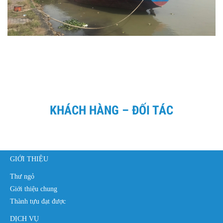
KHÁCH HÀNG – ĐỐI TÁC
GIỚI THIỆU
Thư ngỏ
Giới thiệu chung
Thành tựu đạt được
DỊCH VỤ