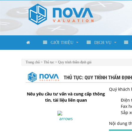
GIỚI THIỆU
DỊCH VỤ
Trang chủ
>
Thủ tục
>
Quy trình thẩm định giá
THỦ TỤC: QUY TRÌNH THẨM ĐỊNH
Q
uý khách 
Nêu yêu cầu tư vấn và cung cấp thông
tin, tài liệu liên quan
Điện 
Fax h
Sắp x
Nội dung th