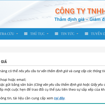
TRA CỨU
THỦ TỤC
TIN TỨC
TUYỂN 
 GIÁ
hàng có thể
nêu yêu cầu tư vấn thẩm định giá
và
cung cấp các thông ti
thoại hoặc email;
oặc gửi bằng văn bản
(Công văn yêu cầu thẩm định giá hoặc Giấy yêu 
ếp một cuộc hẹn để trao đổi cụ thể (ưu tiên theo sự sắp xếp của k
ông tin, tài liệu cần cung cấp xem
tại đây
.