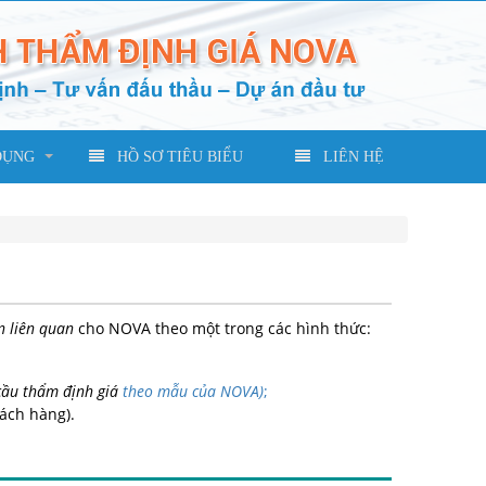
DỤNG
HỒ SƠ TIÊU BIỂU
LIÊN HỆ
n liên quan
cho NOVA theo một trong các hình thức:
cầu thẩm định giá
theo mẫu của NOVA)
;
hách hàng).