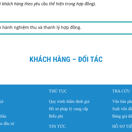
ý khách hàng
theo yêu cầu thể hiện trong hợp đồng).
n hành nghiệm thu và thanh lý hợp đồng.
KHÁCH HÀNG – ĐỐI TÁC
THỦ TỤC
TRA CỨU
iá
Quy trình thẩm định giá
Văn bản phá
Hồ sơ pháp lý cung cấp
Suất vốn đầ
thầu
Biểu phí
Bảng giá đấ
n đầu tư
TIN TỨC
HỒ SƠ TI