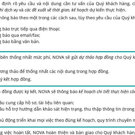
c định rõ yêu cầu và nội dung cần tư vấn của Quý khách hàng, 
í dịch vụ
và
các đề xuất về thời gian, kế hoạch
dự kiến thực hiện.
hông báo theo một trong các cách sau, tùy theo yêu cầu của Quý k
 báo trực tiếp qua điện thoại;
 báo qua email/fax;
 báo bằng văn bản.
i bên thống nhất mức phí, NOVA sẽ gửi
dự thảo hợp đồng
cho
Quý 
ương thảo để thống nhất các nội dung trong hợp đồng.
ý kết hợp đồng.
p đồng được ký kết, NOVA sẽ thông báo
kế hoạch chi tiết thực hiện cô
ầu cung cấp hồ sơ, tài liệu liên quan;
ầu hỗ trợ hướng dẫn khảo sát hiện trạng, thu thập thông tin (tron
ủ động triển khai mọi việc theo đúng kế hoạch, quy trình chuyên
ng việc hoàn tất, NOVA hoàn thiện và bàn giao cho
Quý khách hàn