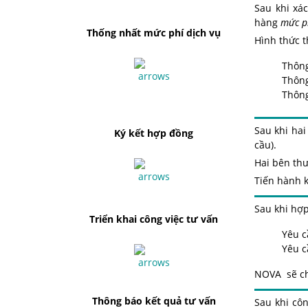
S
au khi xá
hàng
mức ph
Thống nhất mức phí dịch vụ
Hình thức t
Thông
Thông
Thông
S
au khi ha
Ký kết hợp đồng
cầu).
Hai bên th
Tiến hành k
Sau khi hợ
Triển khai công việc tư vấn
Yêu c
Yêu c
NOVA sẽ ch
Thông báo kết quả tư vấn
Sau khi cô