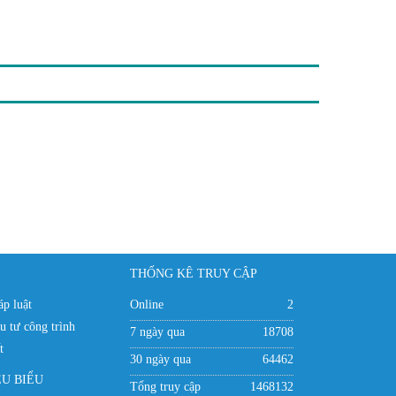
THỐNG KÊ TRUY CẬP
p luật
Online
2
u tư công trình
7 ngày qua
18708
t
30 ngày qua
64462
ÊU BIỂU
Tổng truy cập
1468132