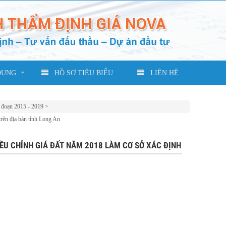
DỤNG
HỒ SƠ TIÊU BIỂU
LIÊN HỆ
i đoạn 2015 - 2019
>
rên địa bàn tỉnh Long An
IỀU CHỈNH GIÁ ĐẤT NĂM 2018 LÀM CƠ SỞ XÁC ĐỊNH