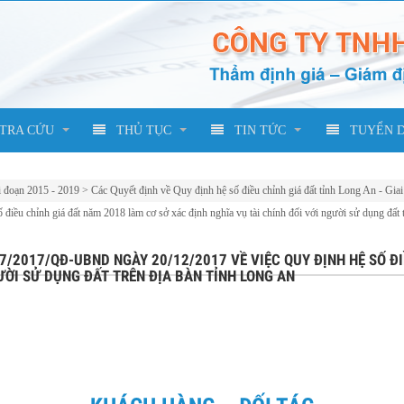
TRA CỨU
THỦ TỤC
TIN TỨC
TUYỂN 
i đoạn 2015 - 2019
>
Các Quyết định về Quy định hệ số điều chỉnh giá đất tỉnh Long An - Gia
u chỉnh giá đất năm 2018 làm cơ sở xác định nghĩa vụ tài chính đối với người sử dụng đất t
67/2017/QĐ-UBND NGÀY 20/12/2017 VỀ VIỆC QUY ĐỊNH HỆ SỐ Đ
ƯỜI SỬ DỤNG ĐẤT TRÊN ĐỊA BÀN TỈNH LONG AN