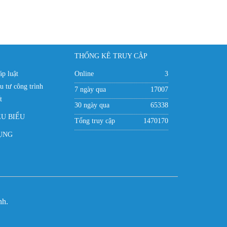
THỐNG KÊ TRUY CẬP
p luật
Online
3
u tư công trình
7 ngày qua
17007
t
30 ngày qua
65338
ÊU BIỂU
Tổng truy cập
1470170
ỤNG
nh.