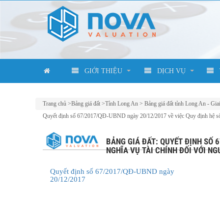
GIỚI THIỆU
DỊCH VỤ
Trang chủ
>
Bảng giá đất
>
Tỉnh Long An
>
Bảng giá đất tỉnh Long An - Gia
Quyết định số 67/2017/QĐ-UBND ngày 20/12/2017 về việc Quy định hệ số điề
BẢNG GIÁ ĐẤT: QUYẾT ĐỊNH SỐ 
NGHĨA VỤ TÀI CHÍNH ĐỐI VỚI NG
Quyết định số 67/2017/QĐ-UBND ngày
20/12/2017