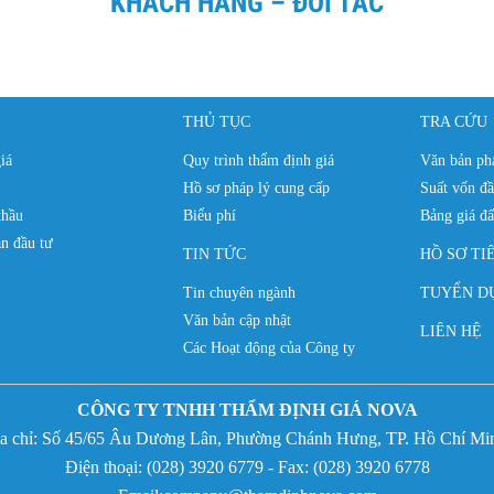
KHÁCH HÀNG – ĐỐI TÁC
THỦ TỤC
TRA CỨU
iá
Quy trình thẩm định giá
Văn bản phá
Hồ sơ pháp lý cung cấp
Suất vốn đầ
thầu
Biểu phí
Bảng giá đấ
n đầu tư
TIN TỨC
HỒ SƠ TI
Tin chuyên ngành
TUYỂN D
Văn bản cập nhật
LIÊN HỆ
Các Hoạt động của Công ty
CÔNG TY TNHH THẨM ĐỊNH GIÁ NOVA
̣a chỉ:
Số 45/65 Âu Dương Lân, Phường Chánh Hưng,
TP. Hồ Chí Mi
Điện thoại: (
028) 3920 6779 - Fax:
(
028) 3920 6778