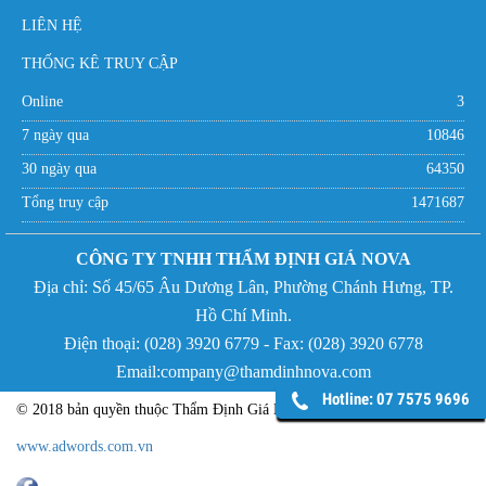
LIÊN HỆ
THỐNG KÊ TRUY CẬP
Online
3
7 ngày qua
10846
30 ngày qua
64350
Tổng truy cập
1471687
CÔNG TY TNHH THẨM ĐỊNH GIÁ NOVA
Địa chỉ:
Số 45/65 Âu Dương Lân, Phường Chánh Hưng,
TP.
Hồ Chí Minh.
Điện thoại: (
028) 3920 6779 - Fax:
(
028) 3920 6778
Email:company@thamdinhnova.com
Hotline: 07 7575 9696
© 2018 bản quyền thuộc Thẩm Định Giá NOVA - Phát triển bởi
www.adwords.com.vn