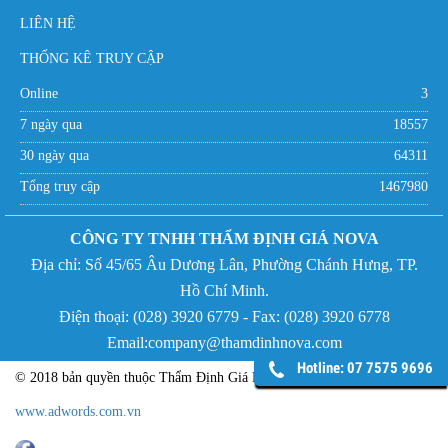
LIÊN HỆ
THỐNG KÊ TRUY CẬP
Online
3
7 ngày qua
18557
30 ngày qua
64311
Tổng truy cập
1467980
CÔNG TY TNHH THẨM ĐỊNH GIÁ NOVA
Địa chỉ:
Số 45/65 Âu Dương Lân, Phường Chánh Hưng,
TP.
Hồ Chí Minh.
Điện thoại: (
028) 3920 6779 - Fax:
(
028) 3920 6778
Email:company@thamdinhnova.com
Hotline: 07 7575 9696
© 2018 bản quyền thuộc Thẩm Định Giá NOVA - Phát triển bởi
www.adwords.com.vn