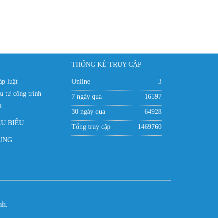
THỐNG KÊ TRUY CẬP
p luật
Online
3
u tư công trình
7 ngày qua
16597
t
30 ngày qua
64928
ÊU BIỂU
Tổng truy cập
1469760
ỤNG
nh.