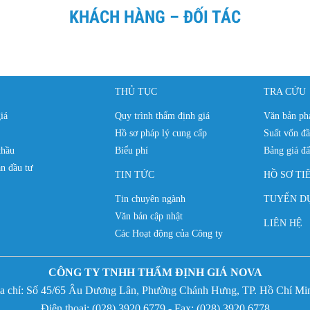
KHÁCH HÀNG – ĐỐI TÁC
THỦ TỤC
TRA CỨU
iá
Quy trình thẩm định giá
Văn bản phá
Hồ sơ pháp lý cung cấp
Suất vốn đầ
thầu
Biểu phí
Bảng giá đấ
n đầu tư
TIN TỨC
HỒ SƠ TI
Tin chuyên ngành
TUYỂN D
Văn bản cập nhật
LIÊN HỆ
Các Hoạt động của Công ty
CÔNG TY TNHH THẨM ĐỊNH GIÁ NOVA
̣a chỉ:
Số 45/65 Âu Dương Lân, Phường Chánh Hưng,
TP. Hồ Chí Mi
Điện thoại: (
028) 3920 6779 - Fax:
(
028) 3920 6778