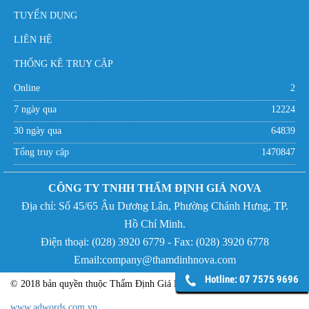
TUYỂN DỤNG
LIÊN HỆ
THỐNG KÊ TRUY CẬP
Online
2
7 ngày qua
12224
30 ngày qua
64839
Tổng truy cập
1470847
CÔNG TY TNHH THẨM ĐỊNH GIÁ NOVA
Địa chỉ:
Số 45/65 Âu Dương Lân, Phường Chánh Hưng,
TP.
Hồ Chí Minh.
Điện thoại: (
028) 3920 6779 - Fax:
(
028) 3920 6778
Email:company@thamdinhnova.com
Hotline: 07 7575 9696
© 2018 bản quyền thuộc Thẩm Định Giá NOVA - Phát triển bởi
www.adwords.com.vn