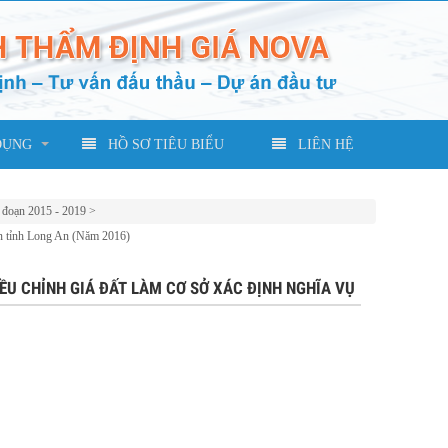
DỤNG
HỒ SƠ TIÊU BIỂU
LIÊN HỆ
i đoạn 2015 - 2019
>
bàn tỉnh Long An (Năm 2016)
IỀU CHỈNH GIÁ ĐẤT LÀM CƠ SỞ XÁC ĐỊNH NGHĨA VỤ