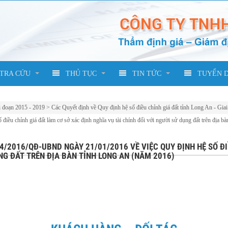
TRA CỨU
THỦ TỤC
TIN TỨC
TUYỂN 
i đoạn 2015 - 2019
>
Các Quyết định về Quy định hệ số điều chỉnh giá đất tỉnh Long An - Gia
u chỉnh giá đất làm cơ sở xác định nghĩa vụ tài chính đối với người sử dụng đất trên địa 
04/2016/QĐ-UBND NGÀY 21/01/2016 VỀ VIỆC QUY ĐỊNH HỆ SỐ Đ
NG ĐẤT TRÊN ĐỊA BÀN TỈNH LONG AN (NĂM 2016)