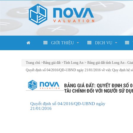
GIỚI THIỆU
DỊCH VỤ
Trang chủ
>
Bảng giá đất
>
Tỉnh Long An
>
Bảng giá đất tỉnh Long An - Gia
Quyết định số 04/2016/QĐ-UBND ngày 21/01/2016 về việc Quy định hệ số điề
BẢNG GIÁ ĐẤT: QUYẾT ĐỊNH SỐ 
TÀI CHÍNH ĐỐI VỚI NGƯỜI SỬ DỤ
Quyết định số 04/2016/QĐ-UBND ngày
21/01/2016