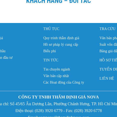
KHÁCH HÀNG – ĐỐI TÁC
THỦ TỤC
TRA CỨU
iá
Quy trình thẩm định giá
Văn bản phá
Hồ sơ pháp lý cung cấp
Suất vốn đầ
thầu
Biểu phí
Bảng giá đấ
n đầu tư
TIN TỨC
HỒ SƠ TI
Tin chuyên ngành
TUYỂN D
Văn bản cập nhật
LIÊN HỆ
Các Hoạt động của Công ty
CÔNG TY TNHH THẨM ĐỊNH GIÁ NOVA
̣a chỉ:
Số 45/65 Âu Dương Lân, Phường Chánh Hưng,
TP. Hồ Chí Mi
Điện thoại: (
028) 3920 6779 - Fax:
(
028) 3920 6778