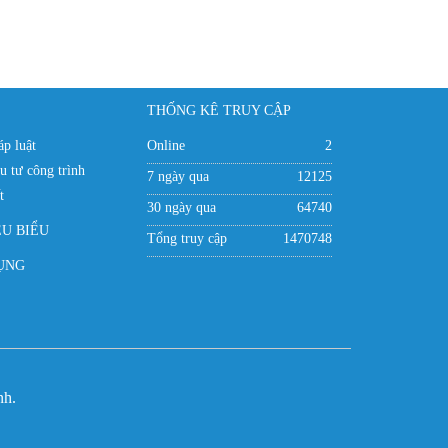
THỐNG KÊ TRUY CẬP
p luật
Online
2
u tư công trình
7 ngày qua
12125
t
30 ngày qua
64740
ÊU BIỂU
Tổng truy cập
1470748
ỤNG
nh.