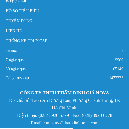
Bảng giá đất
HỒ SƠ TIÊU BIỂU
TUYỂN DỤNG
LIÊN HỆ
THỐNG KÊ TRUY CẬP
Online
2
7 ngày qua
9969
30 ngày qua
65149
Tổng truy cập
1473332
CÔNG TY TNHH THẨM ĐỊNH GIÁ NOVA
Địa chỉ:
Số 45/65 Âu Dương Lân, Phường Chánh Hưng,
TP.
Hồ Chí Minh.
Điện thoại: (
028) 3920 6779 - Fax:
(
028) 3920 6778
Email:company@thamdinhnova.com