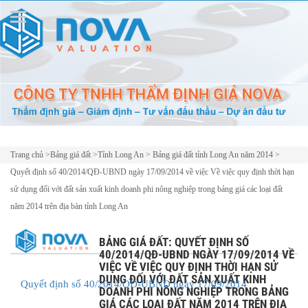
Trang chủ
>
Bảng giá đất
>
Tỉnh Long An
>
Bảng giá đất tỉnh Long An năm 2014
>
Quyết định số 40/2014/QĐ-UBND ngày 17/09/2014 về việc Về việc quy định thời hạn
sử dụng đối với đất sản xuất kinh doanh phi nông nghiệp trong bảng giá các loại đất
năm 2014 trên địa bàn tỉnh Long An
BẢNG GIÁ ĐẤT: QUYẾT ĐỊNH SỐ
40/2014/QĐ-UBND NGÀY 17/09/2014 VỀ
VIỆC VỀ VIỆC QUY ĐỊNH THỜI HẠN SỬ
DỤNG ĐỐI VỚI ĐẤT SẢN XUẤT KINH
Quyết định số 40/2014/QĐ-UBND ngày 17/09/2014
DOANH PHI NÔNG NGHIỆP TRONG BẢNG
GIÁ CÁC LOẠI ĐẤT NĂM 2014 TRÊN ĐỊA