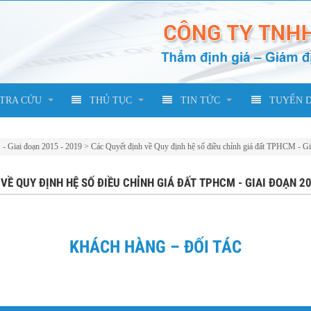
TRA CỨU
THỦ TỤC
TIN TỨC
TUYỂN 
- Giai đoạn 2015 - 2019
>
Các Quyết định về Quy định hệ số điều chỉnh giá đất TPHCM - Gi
VỀ QUY ĐỊNH HỆ SỐ ĐIỀU CHỈNH GIÁ ĐẤT TPHCM - GIAI ĐOẠN 20
KHÁCH HÀNG – ĐỐI TÁC