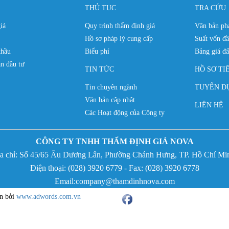
THỦ TỤC
TRA CỨU
iá
Quy trình thẩm định giá
Văn bản phá
Hồ sơ pháp lý cung cấp
Suất vốn đầ
thầu
Biểu phí
Bảng giá đấ
n đầu tư
TIN TỨC
HỒ SƠ TI
Tin chuyên ngành
TUYỂN D
Văn bản cập nhật
LIÊN HỆ
Các Hoạt động của Công ty
CÔNG TY TNHH THẨM ĐỊNH GIÁ NOVA
̣a chỉ:
Số 45/65 Âu Dương Lân, Phường Chánh Hưng,
TP. Hồ Chí Mi
Điện thoại: (
028) 3920 6779 - Fax:
(
028) 3920 6778
Email:company@thamdinhnova.com
ển bởi
www.adwords.com.vn