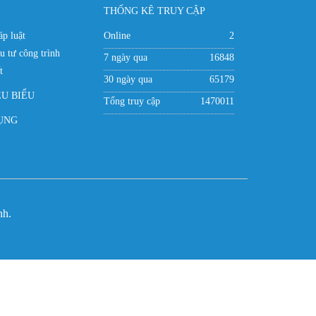
THỐNG KÊ TRUY CẬP
p luật
Online
2
u tư công trình
7 ngày qua
16848
t
30 ngày qua
65179
ÊU BIỂU
Tổng truy cập
1470011
ỤNG
nh.