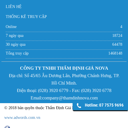
LIÊN HỆ
THỐNG KÊ TRUY CẬP
Online
4
7 ngày qua
18724
30 ngày qua
64478
Tổng truy cập
1468148
CÔNG TY TNHH THẨM ĐỊNH GIÁ NOVA
Địa chỉ:
Số 45/65 Âu Dương Lân, Phường Chánh Hưng,
TP.
Hồ Chí Minh.
Điện thoại: (
028) 3920 6779 - Fax:
(
028) 3920 6778
Email:company@thamdinhnova.com
Hotline: 07 7575 9696
© 2018 bản quyền thuộc Thẩm Định Giá NOVA - Phát triển bởi
www.adwords.com.vn