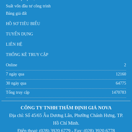
Suất vốn đầu tư công trình
Bảng giá đất
HỒ SƠ TIÊU BIỂU
TUYỂN DỤNG
LIÊN HỆ
THỐNG KÊ TRUY CẬP
Online
2
7 ngày qua
12160
30 ngày qua
64775
Tổng truy cập
1470783
CÔNG TY TNHH THẨM ĐỊNH GIÁ NOVA
Địa chỉ:
Số 45/65 Âu Dương Lân, Phường Chánh Hưng,
TP.
Hồ Chí Minh.
Điện thoại: (
028) 3920 6779 - Fax:
(
028) 3920 6778